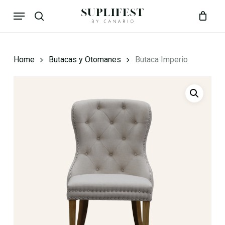
Skip
Menu
to
search
Close
Cart
Cart
main
content
Home
Butacas y Otomanes
Butaca Imperio