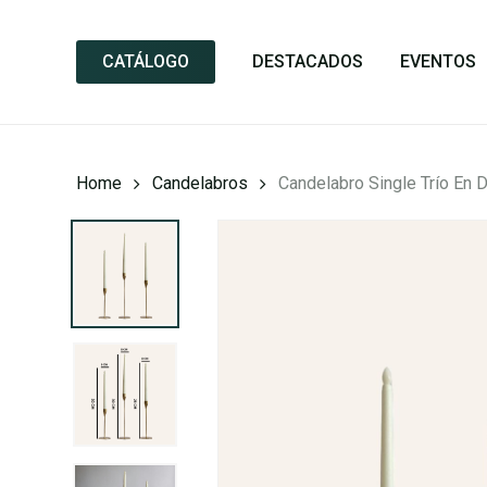
Skip
to
CATÁLOGO
DESTACADOS
EVENTOS
main
content
Home
Candelabros
Candelabro Single Trío En 