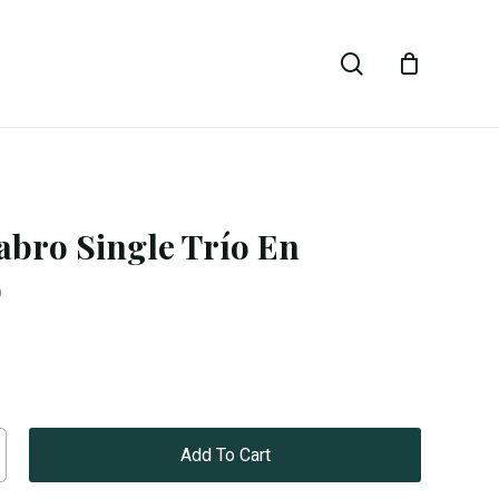
Close
search
Cart
abro Single Trío En
o
Add To Cart