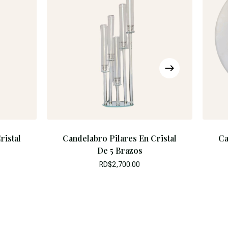
ristal
Candelabro Pilares En Cristal
Ca
De 5 Brazos
RD$
2,700.00