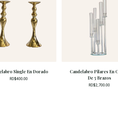
elabro Single En Dorado
Candelabro Pilares En C
De 5 Brazos
RD$
400.00
RD$
2,700.00