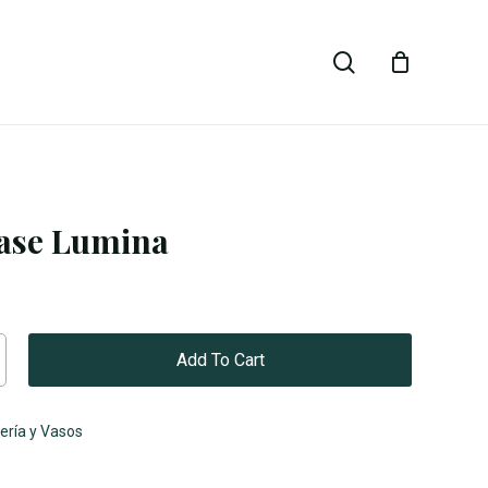
Close
search
Cart
Base Lumina
Add To Cart
lería y Vasos