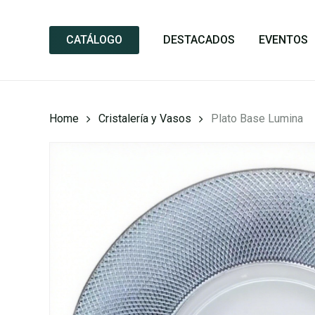
Skip
to
CATÁLOGO
DESTACADOS
EVENTOS
main
content
Home
Cristalería y Vasos
Plato Base Lumina