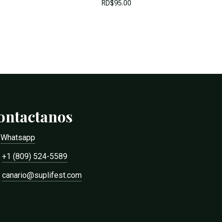
RD$
95.00
ontactanos
Whatsapp
+1 (809) 524-5589
canario@suplifest.com
RD$
0.00