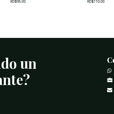
RD$
95.00
RD$
110.00
ndo
un
C
ante?
Subtotal: