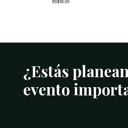
RD$
95.00
¿Estás
planea
evento
import