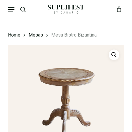
Skip
Menu
to
search
Close
Cart
Cart
main
content
Home
Mesas
Mesa Bistro Bizantina