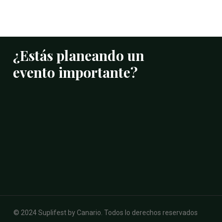
¿Estás
planeando
un
evento
importante?
Contactanos
Whatsapp
+1 (809) 524-5589
canario@suplifest.com
Subtotal:
RD$
0.00
© 2024 Suplifest by Canario. Todos lo derechos reservados