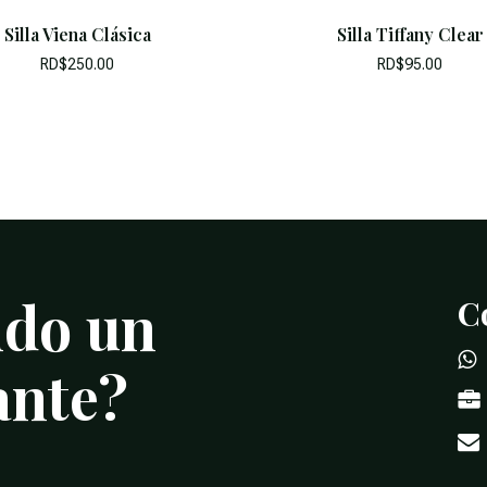
Silla Viena Clásica
Silla Tiffany Clear
RD$
250.00
RD$
95.00
ndo
un
C
ante?