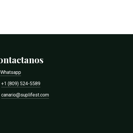
ontactanos
Whatsapp
+1 (809) 524-5589
canario@suplifest.com
RD$
0.00