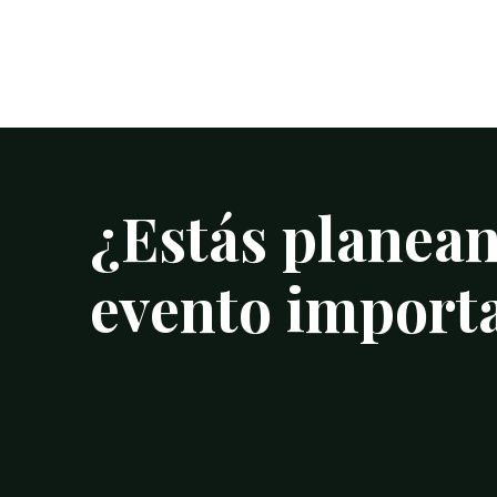
¿Estás
planea
evento
import