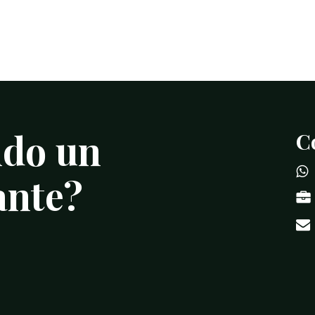
ndo
un
C
ante?
Subtotal: